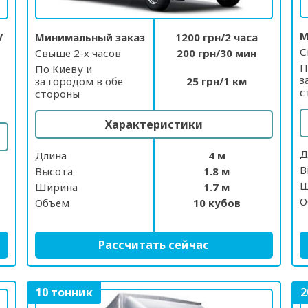
М
/
Минимальный заказ
1200 грн/2 часа
С
Свыше 2-х часов
200 грн/30 мин
П
По Киеву и
з
за городом в обе
25 грн/1 км
с
стороны
Характеристики
Д
Длина
4 м
В
Высота
1.8 м
Ш
Ширина
1.7 м
О
Объем
10 кубов
Рассчитать сейчас
10 тонник
2