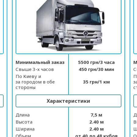
Минимальный заказ
5500 грн/3 часа
М
Свыше 3-х часов
450 грн/30 мин
С
По Киеву и
П
за городом в обе
35 грн/1 км
з
стороны
с
Характеристики
Длина
7,5 м
Д
Высота
2.40 м
В
Ширина
2.40 м
Ш
Объем
от 40 до 48 кубов
О