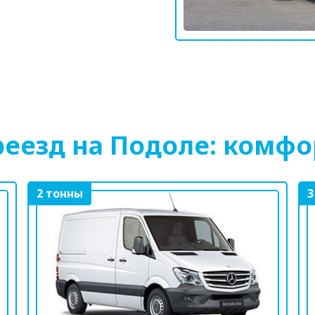
еезд на Подоле: комфо
2 тонны
3