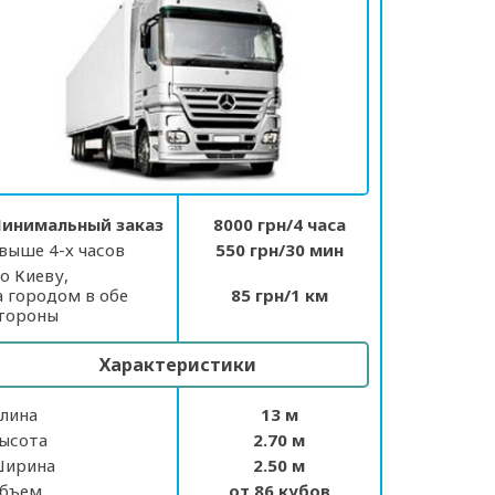
инимальный заказ
8000 грн/4 часа
выше 4-х часов
550 грн/30 мин
о Киеву,
а городом в обе
85 грн/1 км
тороны
Характеристики
лина
13 м
ысота
2.70 м
ирина
2.50 м
бъем
от 86 кубов