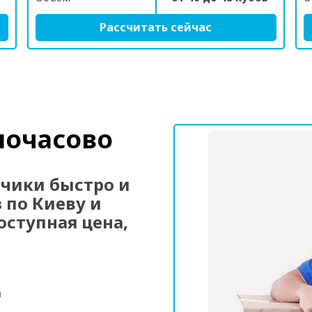
Рассчитать сейчас
почасово
зчики быстро и
 по Киеву и
оступная цена,
а