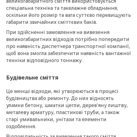
великогабаритного сміття використовується
спеціальна техніка та такелажне обладнання,
оскільки його розмір та вага суттєво перевищують
габарити звичайних сміттєвих баків.
При здійсненні замовлення на вивезення
великогабаритних відходів потрібно попередити
про наявність диспетчера транспортної компанії,
щоб вона змогла забезпечити наявність вантажної
техніки відповідного тоннажу.
Будівельне сміття
Це менші відходи, які утворюються в процесі
будівництва або ремонту. До них відносять
уламки бетону, шматки цегли, дерев'яну лиштву,
металеву арматуру, пластикові труби, а також
старі умивальники, унітази та елементи
оздоблення.
Відповідальність за вивезення такого сміття