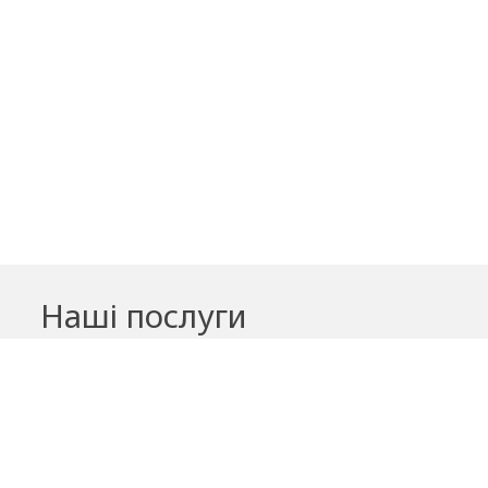
Наші послуги
Вантажні перевезення
Вантажне таксі
Пасажирські перевезення
Квартирний переїзд
Офісний переїзд