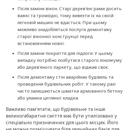
Після заміни вікон. Старі дерев'яні рами досить
важкі та громіздкі, тому вивезти їх на своїй
легковій машині не вдасться. При цьому
можливо знадобляться послуги демонтажу
старої віконної конструкції перед
встановленням нової.
Після заміни покриття для підлоги. У цьому
випадку потрібно позбутися старого лінолеуму
або дерев'яного паркету, що віджив своє.
Після демонтажу стін аварійних будівель та
проведення будівельних робіт. У такому разі
часто залишаються шматки армованого бетону
або уламки цегляної кладки.
Важливо пам'ятати, що будівельне та інше
великогабаритне сміття має бути утилізовано у
спеціально призначених для цього місцях. Його
не можна розміщувати біля звичайних баків для